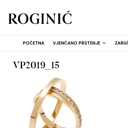
ZLATARNA ROGINIĆ
Zaručničko i vjenčano prstenje
POČETNA
VJENČANO PRSTENJE
ZARUČ
VP2019_15