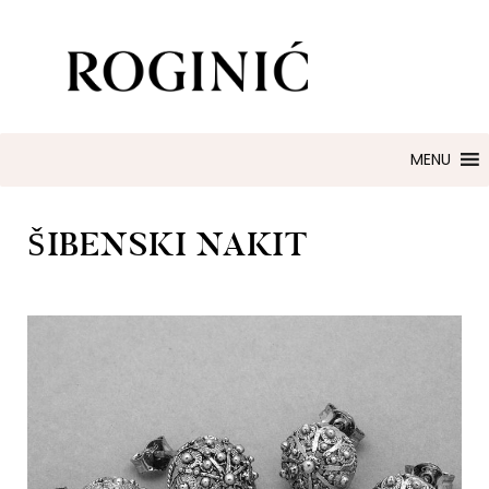
ZLATARNA ROGINIĆ
Zaručničko i vjenčano prstenje
MENU
ŠIBENSKI NAKIT