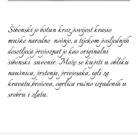
Šibenski je botun kroz povijest krasio
muške narodne nošnje, a tijekom posljednjih
desetljeća prepoznat je kao originalni
šibenski suvenir. Može se kupiti u obliku
naušnica, prstenja, privjesaka, igli za
kravatu,broševa, ogrlica ručno izrađenih u
srebru i zlatu.