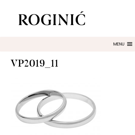
ZLATARNA ROGINIĆ
Zaručničko i vjenčano prstenje
MENU
VP2019_11