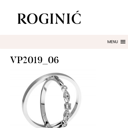
ZLATARNA ROGINIĆ
Zaručničko i vjenčano prstenje
MENU
VP2019_06