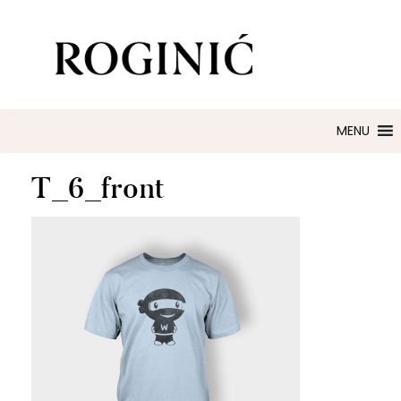
ZLATARNA ROGINIĆ
Zaručničko i vjenčano prstenje
MENU
T_6_front