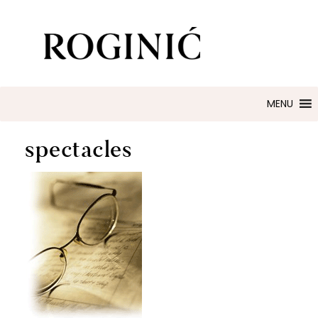
ZLATARNA ROGINIĆ
Zaručničko i vjenčano prstenje
MENU
spectacles