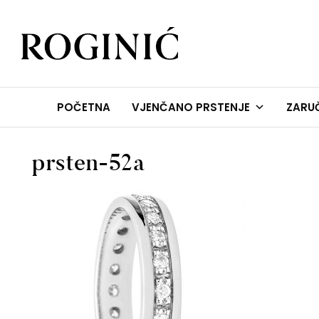
ZLATARNA ROGINIĆ
Zaručničko i vjenčano prstenje
POČETNA
VJENČANO PRSTENJE
ZARUČ
prsten-52a