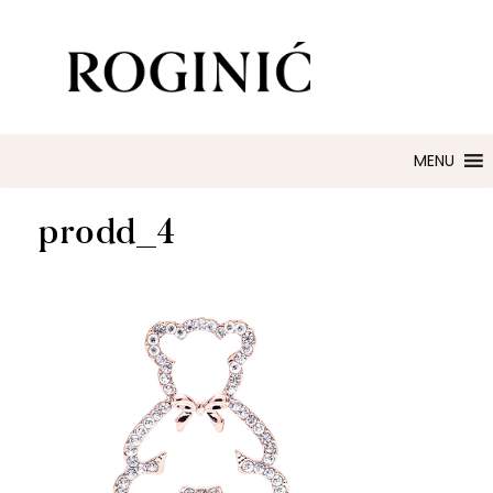
ZLATARNA ROGINIĆ
Zaručničko i vjenčano prstenje
MENU
prodd_4