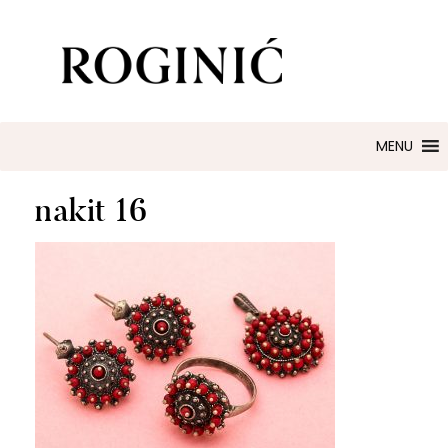
ZLATARNA ROGINIĆ
Zaručničko i vjenčano prstenje
MENU
nakit 16