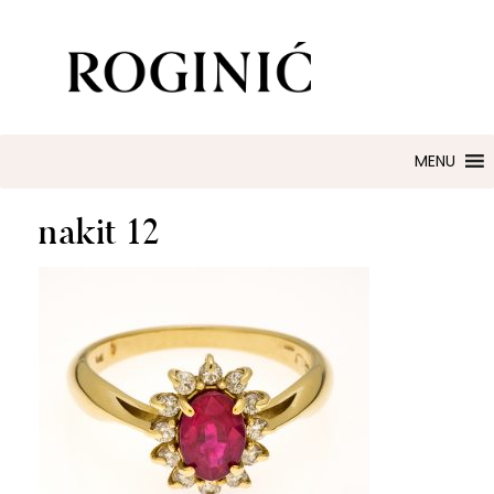
ZLATARNA ROGINIĆ
Zaručničko i vjenčano prstenje
MENU
nakit 12