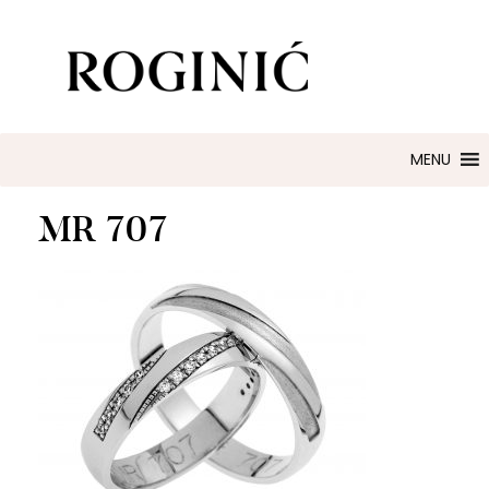
ZLATARNA ROGINIĆ
Zaručničko i vjenčano prstenje
MENU
MR 707