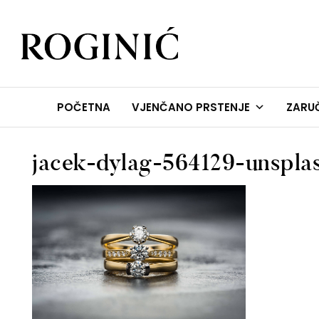
ZLATARNA ROGINIĆ
Zaručničko i vjenčano prstenje
POČETNA
VJENČANO PRSTENJE
ZARUČ
jacek-dylag-564129-unspl