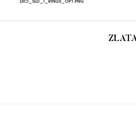
DICI_SLD_1_RINGS_OPT.PNG
ZLAT