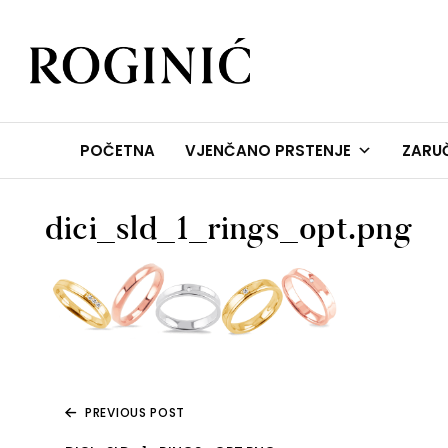
ZLATARNA ROGINIĆ
Zaručničko i vjenčano prstenje
POČETNA
VJENČANO PRSTENJE
ZARUČ
dici_sld_1_rings_opt.png
PREVIOUS POST